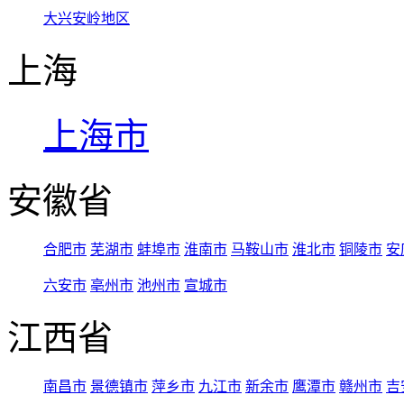
大兴安岭地区
上海
上海市
安徽省
合肥市
芜湖市
蚌埠市
淮南市
马鞍山市
淮北市
铜陵市
安
六安市
亳州市
池州市
宣城市
江西省
南昌市
景德镇市
萍乡市
九江市
新余市
鹰潭市
赣州市
吉