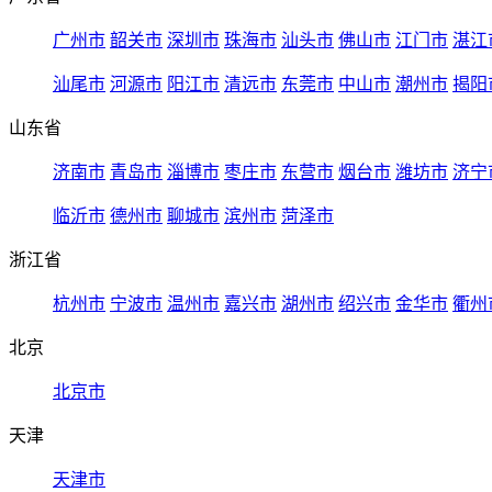
广州市
韶关市
深圳市
珠海市
汕头市
佛山市
江门市
湛江
汕尾市
河源市
阳江市
清远市
东莞市
中山市
潮州市
揭阳
山东省
济南市
青岛市
淄博市
枣庄市
东营市
烟台市
潍坊市
济宁
临沂市
德州市
聊城市
滨州市
菏泽市
浙江省
杭州市
宁波市
温州市
嘉兴市
湖州市
绍兴市
金华市
衢州
北京
北京市
天津
天津市