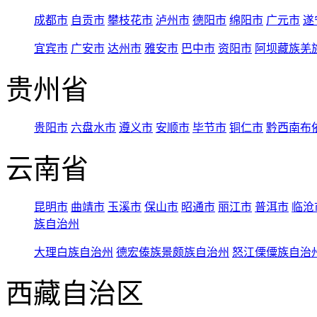
成都市
自贡市
攀枝花市
泸州市
德阳市
绵阳市
广元市
遂
宜宾市
广安市
达州市
雅安市
巴中市
资阳市
阿坝藏族羌
贵州省
贵阳市
六盘水市
遵义市
安顺市
毕节市
铜仁市
黔西南布
云南省
昆明市
曲靖市
玉溪市
保山市
昭通市
丽江市
普洱市
临沧
族自治州
大理白族自治州
德宏傣族景颇族自治州
怒江傈僳族自治
西藏自治区