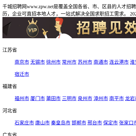
千城招聘网www.zpw.net是覆盖全国各省、市、区县的人
历，企业可直招本地人才，一站式解决全国求职招工需求。 2026
江苏省
南京市
无锡市
徐州市
常州市
苏州市
南通市
连云港市
淮
宿迁市
福建省
福州市
厦门市
莆田市
三明市
泉州市
漳州市
南平市
龙岩
河北省
石家庄市
唐山市
秦皇岛市
邯郸市
邢台市
保定市
张家口
广东省