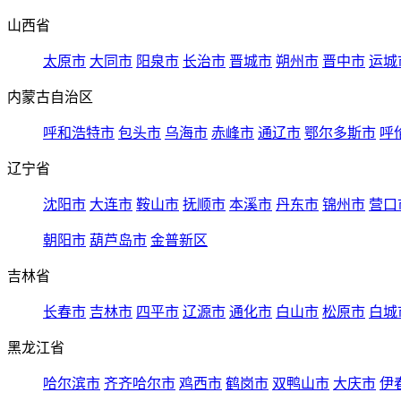
山西省
太原市
大同市
阳泉市
长治市
晋城市
朔州市
晋中市
运城
内蒙古自治区
呼和浩特市
包头市
乌海市
赤峰市
通辽市
鄂尔多斯市
呼
辽宁省
沈阳市
大连市
鞍山市
抚顺市
本溪市
丹东市
锦州市
营口
朝阳市
葫芦岛市
金普新区
吉林省
长春市
吉林市
四平市
辽源市
通化市
白山市
松原市
白城
黑龙江省
哈尔滨市
齐齐哈尔市
鸡西市
鹤岗市
双鸭山市
大庆市
伊