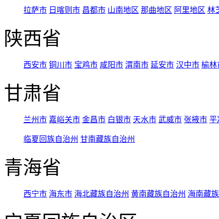
拉萨市
日喀则市
昌都市
山南地区
那曲地区
阿里地区
林
陕西省
西安市
铜川市
宝鸡市
咸阳市
渭南市
延安市
汉中市
榆林
甘肃省
兰州市
嘉峪关市
金昌市
白银市
天水市
武威市
张掖市
平
临夏回族自治州
甘南藏族自治州
青海省
西宁市
海东市
海北藏族自治州
黄南藏族自治州
海南藏族