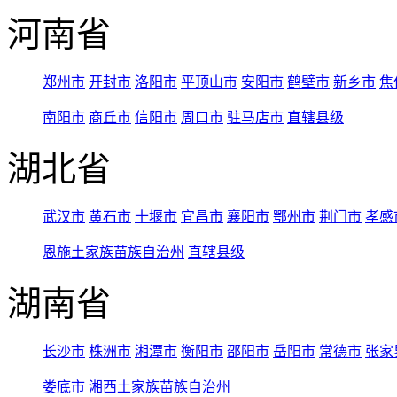
河南省
郑州市
开封市
洛阳市
平顶山市
安阳市
鹤壁市
新乡市
焦
南阳市
商丘市
信阳市
周口市
驻马店市
直辖县级
湖北省
武汉市
黄石市
十堰市
宜昌市
襄阳市
鄂州市
荆门市
孝感
恩施土家族苗族自治州
直辖县级
湖南省
长沙市
株洲市
湘潭市
衡阳市
邵阳市
岳阳市
常德市
张家
娄底市
湘西土家族苗族自治州