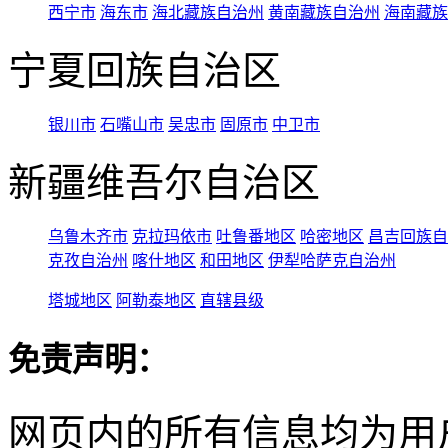
西宁市
海东市
海北藏族自治州
黄南藏族自治州
海南藏族
宁夏回族自治区
银川市
石嘴山市
吴忠市
固原市
中卫市
新疆维吾尔自治区
乌鲁木齐市
克拉玛依市
吐鲁番地区
哈密地区
昌吉回族自
克孜自治州
喀什地区
和田地区
伊犁哈萨克自治州
塔城地区
阿勒泰地区
直辖县级
免责声明：
网页内的所有信息均为用