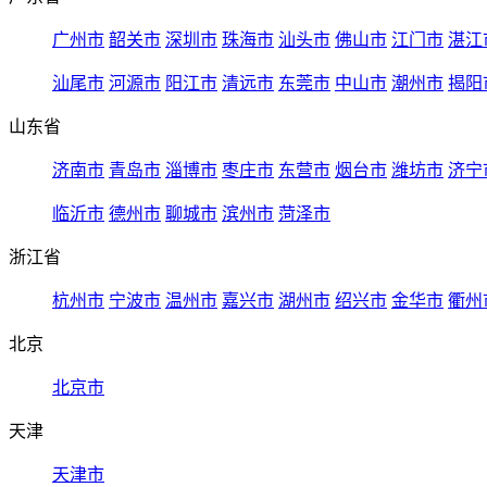
广州市
韶关市
深圳市
珠海市
汕头市
佛山市
江门市
湛江
汕尾市
河源市
阳江市
清远市
东莞市
中山市
潮州市
揭阳
山东省
济南市
青岛市
淄博市
枣庄市
东营市
烟台市
潍坊市
济宁
临沂市
德州市
聊城市
滨州市
菏泽市
浙江省
杭州市
宁波市
温州市
嘉兴市
湖州市
绍兴市
金华市
衢州
北京
北京市
天津
天津市