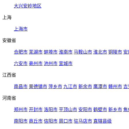
大兴安岭地区
上海
上海市
安徽省
合肥市
芜湖市
蚌埠市
淮南市
马鞍山市
淮北市
铜陵市
安
六安市
亳州市
池州市
宣城市
江西省
南昌市
景德镇市
萍乡市
九江市
新余市
鹰潭市
赣州市
吉
河南省
郑州市
开封市
洛阳市
平顶山市
安阳市
鹤壁市
新乡市
焦
南阳市
商丘市
信阳市
周口市
驻马店市
直辖县级