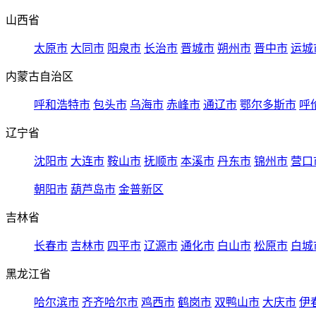
山西省
太原市
大同市
阳泉市
长治市
晋城市
朔州市
晋中市
运城
内蒙古自治区
呼和浩特市
包头市
乌海市
赤峰市
通辽市
鄂尔多斯市
呼
辽宁省
沈阳市
大连市
鞍山市
抚顺市
本溪市
丹东市
锦州市
营口
朝阳市
葫芦岛市
金普新区
吉林省
长春市
吉林市
四平市
辽源市
通化市
白山市
松原市
白城
黑龙江省
哈尔滨市
齐齐哈尔市
鸡西市
鹤岗市
双鸭山市
大庆市
伊