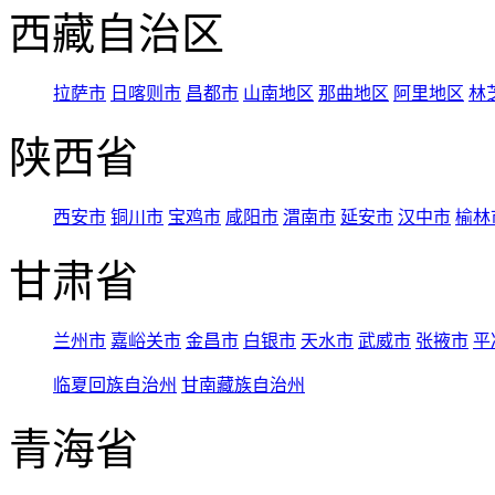
西藏自治区
拉萨市
日喀则市
昌都市
山南地区
那曲地区
阿里地区
林
陕西省
西安市
铜川市
宝鸡市
咸阳市
渭南市
延安市
汉中市
榆林
甘肃省
兰州市
嘉峪关市
金昌市
白银市
天水市
武威市
张掖市
平
临夏回族自治州
甘南藏族自治州
青海省