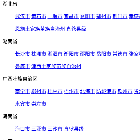
湖北省
武汉市
黄石市
十堰市
宜昌市
襄阳市
鄂州市
荆门市
孝感
恩施土家族苗族自治州
直辖县级
湖南省
长沙市
株洲市
湘潭市
衡阳市
邵阳市
岳阳市
常德市
张家
娄底市
湘西土家族苗族自治州
广西壮族自治区
南宁市
柳州市
桂林市
梧州市
北海市
防城港市
钦州市
贵
来宾市
崇左市
海南省
海口市
三亚市
三沙市
直辖县级