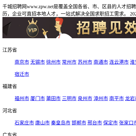
千城招聘网www.zpw.net是覆盖全国各省、市、区县的人
历，企业可直招本地人才，一站式解决全国求职招工需求。 2026
江苏省
南京市
无锡市
徐州市
常州市
苏州市
南通市
连云港市
淮
宿迁市
福建省
福州市
厦门市
莆田市
三明市
泉州市
漳州市
南平市
龙岩
河北省
石家庄市
唐山市
秦皇岛市
邯郸市
邢台市
保定市
张家口
广东省