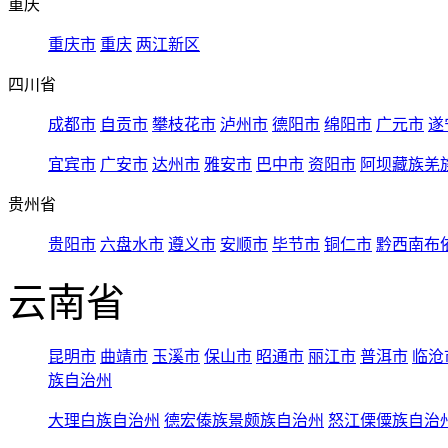
重庆
重庆市
重庆
两江新区
四川省
成都市
自贡市
攀枝花市
泸州市
德阳市
绵阳市
广元市
遂
宜宾市
广安市
达州市
雅安市
巴中市
资阳市
阿坝藏族羌
贵州省
贵阳市
六盘水市
遵义市
安顺市
毕节市
铜仁市
黔西南布
云南省
昆明市
曲靖市
玉溪市
保山市
昭通市
丽江市
普洱市
临沧
族自治州
大理白族自治州
德宏傣族景颇族自治州
怒江傈僳族自治