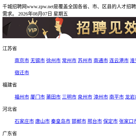
千城招聘网www.zpw.net是覆盖全国各省、市、区县的
需求。 2026年08月07日 星期五
江苏省
南京市
无锡市
徐州市
常州市
苏州市
南通市
连云港市
淮
宿迁市
福建省
福州市
厦门市
莆田市
三明市
泉州市
漳州市
南平市
龙岩
河北省
石家庄市
唐山市
秦皇岛市
邯郸市
邢台市
保定市
张家口
广东省