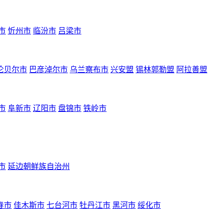
市
忻州市
临汾市
吕梁市
伦贝尔市
巴彦淖尔市
乌兰察布市
兴安盟
锡林郭勒盟
阿拉善盟
市
阜新市
辽阳市
盘锦市
铁岭市
市
延边朝鲜族自治州
春市
佳木斯市
七台河市
牡丹江市
黑河市
绥化市