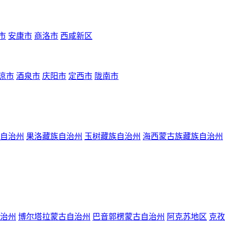
市
安康市
商洛市
西咸新区
凉市
酒泉市
庆阳市
定西市
陇南市
自治州
果洛藏族自治州
玉树藏族自治州
海西蒙古族藏族自治州
治州
博尔塔拉蒙古自治州
巴音郭楞蒙古自治州
阿克苏地区
克孜