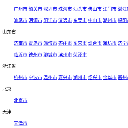
广州市
韶关市
深圳市
珠海市
汕头市
佛山市
江门市
湛江
汕尾市
河源市
阳江市
清远市
东莞市
中山市
潮州市
揭阳
山东省
济南市
青岛市
淄博市
枣庄市
东营市
烟台市
潍坊市
济宁
临沂市
德州市
聊城市
滨州市
菏泽市
浙江省
杭州市
宁波市
温州市
嘉兴市
湖州市
绍兴市
金华市
衢州
北京
北京市
天津
天津市