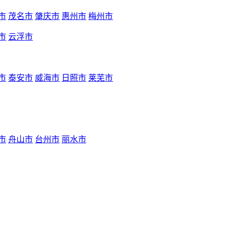
市
茂名市
肇庆市
惠州市
梅州市
市
云浮市
市
泰安市
威海市
日照市
莱芜市
市
舟山市
台州市
丽水市