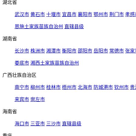
湖北省
武汉市
黄石市
十堰市
宜昌市
襄阳市
鄂州市
荆门市
孝感
恩施土家族苗族自治州
直辖县级
湖南省
长沙市
株洲市
湘潭市
衡阳市
邵阳市
岳阳市
常德市
张家
娄底市
湘西土家族苗族自治州
广西壮族自治区
南宁市
柳州市
桂林市
梧州市
北海市
防城港市
钦州市
贵
来宾市
崇左市
海南省
海口市
三亚市
三沙市
直辖县级
重庆