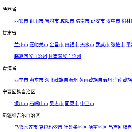
陕西省
西安市
铜川市
宝鸡市
咸阳市
渭南市
延安市
汉中市
榆林
甘肃省
兰州市
嘉峪关市
金昌市
白银市
天水市
武威市
张掖市
平
临夏回族自治州
甘南藏族自治州
青海省
西宁市
海东市
海北藏族自治州
黄南藏族自治州
海南藏族
宁夏回族自治区
银川市
石嘴山市
吴忠市
固原市
中卫市
新疆维吾尔自治区
乌鲁木齐市
克拉玛依市
吐鲁番地区
哈密地区
昌吉回族自