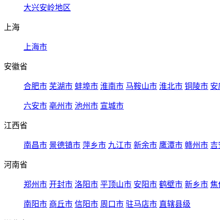
大兴安岭地区
上海
上海市
安徽省
合肥市
芜湖市
蚌埠市
淮南市
马鞍山市
淮北市
铜陵市
安
六安市
亳州市
池州市
宣城市
江西省
南昌市
景德镇市
萍乡市
九江市
新余市
鹰潭市
赣州市
吉
河南省
郑州市
开封市
洛阳市
平顶山市
安阳市
鹤壁市
新乡市
焦
南阳市
商丘市
信阳市
周口市
驻马店市
直辖县级