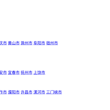
庆市
黄山市
滁州市
阜阳市
宿州市
安市
宜春市
抚州市
上饶市
作市
濮阳市
许昌市
漯河市
三门峡市