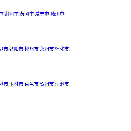
市
荆州市
黄冈市
咸宁市
随州市
界市
益阳市
郴州市
永州市
怀化市
港市
玉林市
百色市
贺州市
河池市