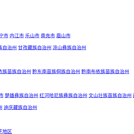
宁市
内江市
乐山市
南充市
眉山市
族自治州
甘孜藏族自治州
凉山彝族自治州
依族苗族自治州
黔东南苗族侗族自治州
黔南布依族苗族自治州
市
楚雄彝族自治州
红河哈尼族彝族自治州
文山壮族苗族自治州
州
迪庆藏族自治州
芝地区