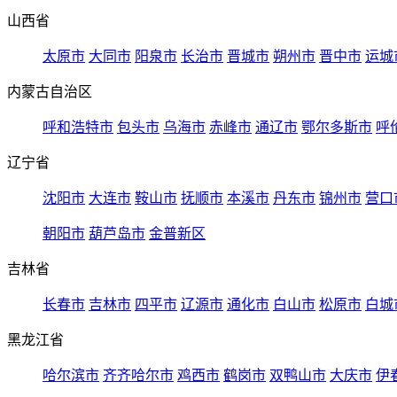
山西省
太原市
大同市
阳泉市
长治市
晋城市
朔州市
晋中市
运城
内蒙古自治区
呼和浩特市
包头市
乌海市
赤峰市
通辽市
鄂尔多斯市
呼
辽宁省
沈阳市
大连市
鞍山市
抚顺市
本溪市
丹东市
锦州市
营口
朝阳市
葫芦岛市
金普新区
吉林省
长春市
吉林市
四平市
辽源市
通化市
白山市
松原市
白城
黑龙江省
哈尔滨市
齐齐哈尔市
鸡西市
鹤岗市
双鸭山市
大庆市
伊