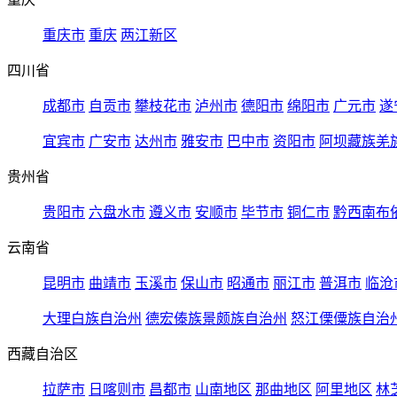
重庆市
重庆
两江新区
四川省
成都市
自贡市
攀枝花市
泸州市
德阳市
绵阳市
广元市
遂
宜宾市
广安市
达州市
雅安市
巴中市
资阳市
阿坝藏族羌
贵州省
贵阳市
六盘水市
遵义市
安顺市
毕节市
铜仁市
黔西南布
云南省
昆明市
曲靖市
玉溪市
保山市
昭通市
丽江市
普洱市
临沧
大理白族自治州
德宏傣族景颇族自治州
怒江傈僳族自治
西藏自治区
拉萨市
日喀则市
昌都市
山南地区
那曲地区
阿里地区
林