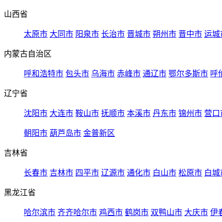
山西省
太原市
大同市
阳泉市
长治市
晋城市
朔州市
晋中市
运城
内蒙古自治区
呼和浩特市
包头市
乌海市
赤峰市
通辽市
鄂尔多斯市
呼
辽宁省
沈阳市
大连市
鞍山市
抚顺市
本溪市
丹东市
锦州市
营口
朝阳市
葫芦岛市
金普新区
吉林省
长春市
吉林市
四平市
辽源市
通化市
白山市
松原市
白城
黑龙江省
哈尔滨市
齐齐哈尔市
鸡西市
鹤岗市
双鸭山市
大庆市
伊