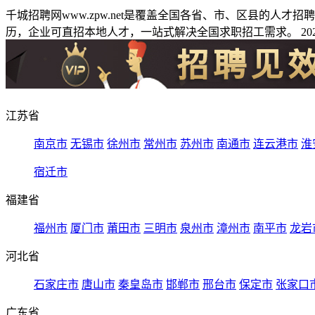
千城招聘网www.zpw.net是覆盖全国各省、市、区县的人
历，企业可直招本地人才，一站式解决全国求职招工需求。 2026
江苏省
南京市
无锡市
徐州市
常州市
苏州市
南通市
连云港市
淮
宿迁市
福建省
福州市
厦门市
莆田市
三明市
泉州市
漳州市
南平市
龙岩
河北省
石家庄市
唐山市
秦皇岛市
邯郸市
邢台市
保定市
张家口
广东省