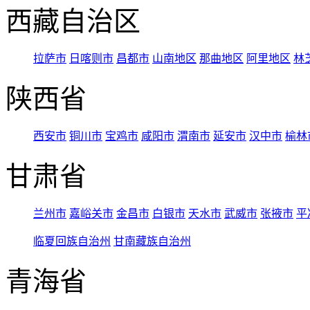
西藏自治区
拉萨市
日喀则市
昌都市
山南地区
那曲地区
阿里地区
林
陕西省
西安市
铜川市
宝鸡市
咸阳市
渭南市
延安市
汉中市
榆林
甘肃省
兰州市
嘉峪关市
金昌市
白银市
天水市
武威市
张掖市
平
临夏回族自治州
甘南藏族自治州
青海省