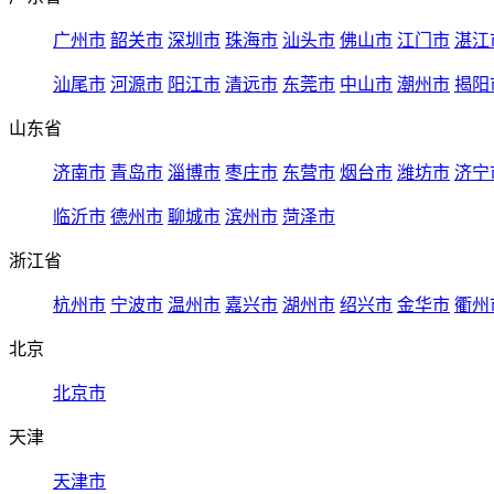
广州市
韶关市
深圳市
珠海市
汕头市
佛山市
江门市
湛江
汕尾市
河源市
阳江市
清远市
东莞市
中山市
潮州市
揭阳
山东省
济南市
青岛市
淄博市
枣庄市
东营市
烟台市
潍坊市
济宁
临沂市
德州市
聊城市
滨州市
菏泽市
浙江省
杭州市
宁波市
温州市
嘉兴市
湖州市
绍兴市
金华市
衢州
北京
北京市
天津
天津市