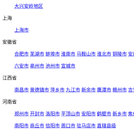
大兴安岭地区
上海
上海市
安徽省
合肥市
芜湖市
蚌埠市
淮南市
马鞍山市
淮北市
铜陵市
安
六安市
亳州市
池州市
宣城市
江西省
南昌市
景德镇市
萍乡市
九江市
新余市
鹰潭市
赣州市
吉
河南省
郑州市
开封市
洛阳市
平顶山市
安阳市
鹤壁市
新乡市
焦
南阳市
商丘市
信阳市
周口市
驻马店市
直辖县级