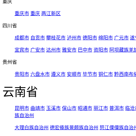
重庆
重庆市
重庆
两江新区
四川省
成都市
自贡市
攀枝花市
泸州市
德阳市
绵阳市
广元市
遂
宜宾市
广安市
达州市
雅安市
巴中市
资阳市
阿坝藏族羌
贵州省
贵阳市
六盘水市
遵义市
安顺市
毕节市
铜仁市
黔西南布
云南省
昆明市
曲靖市
玉溪市
保山市
昭通市
丽江市
普洱市
临沧
族自治州
大理白族自治州
德宏傣族景颇族自治州
怒江傈僳族自治