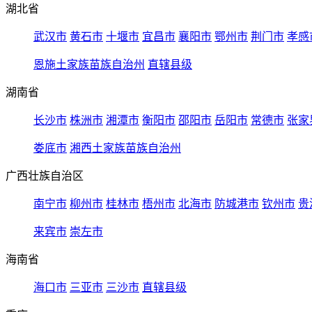
湖北省
武汉市
黄石市
十堰市
宜昌市
襄阳市
鄂州市
荆门市
孝感
恩施土家族苗族自治州
直辖县级
湖南省
长沙市
株洲市
湘潭市
衡阳市
邵阳市
岳阳市
常德市
张家
娄底市
湘西土家族苗族自治州
广西壮族自治区
南宁市
柳州市
桂林市
梧州市
北海市
防城港市
钦州市
贵
来宾市
崇左市
海南省
海口市
三亚市
三沙市
直辖县级