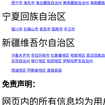
西宁市
海东市
海北藏族自治州
黄南藏族自治州
海南藏族
宁夏回族自治区
银川市
石嘴山市
吴忠市
固原市
中卫市
新疆维吾尔自治区
乌鲁木齐市
克拉玛依市
吐鲁番地区
哈密地区
昌吉回族自
克孜自治州
喀什地区
和田地区
伊犁哈萨克自治州
塔城地区
阿勒泰地区
直辖县级
免责声明：
网页内的所有信息均为用