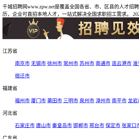
千城招聘网www.zpw.net是覆盖全国各省、市、区县的人
历，企业可直招本地人才，一站式解决全国求职招工需求。 2026
江苏省
南京市
无锡市
徐州市
常州市
苏州市
南通市
连云港市
淮
宿迁市
福建省
福州市
厦门市
莆田市
三明市
泉州市
漳州市
南平市
龙岩
河北省
石家庄市
唐山市
秦皇岛市
邯郸市
邢台市
保定市
张家口
广东省