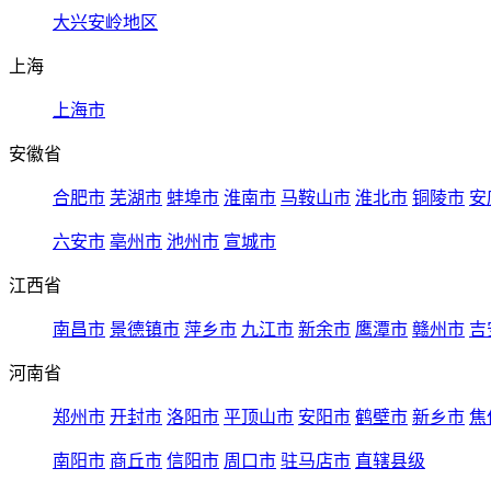
大兴安岭地区
上海
上海市
安徽省
合肥市
芜湖市
蚌埠市
淮南市
马鞍山市
淮北市
铜陵市
安
六安市
亳州市
池州市
宣城市
江西省
南昌市
景德镇市
萍乡市
九江市
新余市
鹰潭市
赣州市
吉
河南省
郑州市
开封市
洛阳市
平顶山市
安阳市
鹤壁市
新乡市
焦
南阳市
商丘市
信阳市
周口市
驻马店市
直辖县级