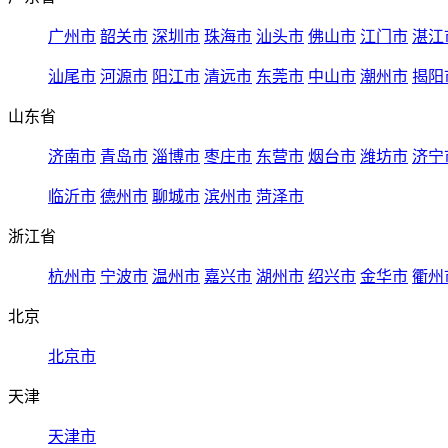
广州市
韶关市
深圳市
珠海市
汕头市
佛山市
江门市
湛江
汕尾市
河源市
阳江市
清远市
东莞市
中山市
潮州市
揭阳
山东省
济南市
青岛市
淄博市
枣庄市
东营市
烟台市
潍坊市
济宁
临沂市
德州市
聊城市
滨州市
菏泽市
浙江省
杭州市
宁波市
温州市
嘉兴市
湖州市
绍兴市
金华市
衢州
北京
北京市
天津
天津市