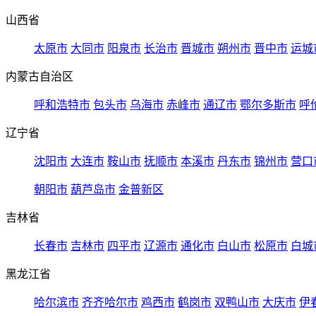
山西省
太原市
大同市
阳泉市
长治市
晋城市
朔州市
晋中市
运城
内蒙古自治区
呼和浩特市
包头市
乌海市
赤峰市
通辽市
鄂尔多斯市
呼
辽宁省
沈阳市
大连市
鞍山市
抚顺市
本溪市
丹东市
锦州市
营口
朝阳市
葫芦岛市
金普新区
吉林省
长春市
吉林市
四平市
辽源市
通化市
白山市
松原市
白城
黑龙江省
哈尔滨市
齐齐哈尔市
鸡西市
鹤岗市
双鸭山市
大庆市
伊