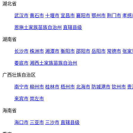
湖北省
武汉市
黄石市
十堰市
宜昌市
襄阳市
鄂州市
荆门市
孝感
恩施土家族苗族自治州
直辖县级
湖南省
长沙市
株洲市
湘潭市
衡阳市
邵阳市
岳阳市
常德市
张家
娄底市
湘西土家族苗族自治州
广西壮族自治区
南宁市
柳州市
桂林市
梧州市
北海市
防城港市
钦州市
贵
来宾市
崇左市
海南省
海口市
三亚市
三沙市
直辖县级