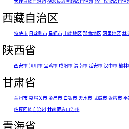
大理白族自治州
德宏傣族景颇族自治州
怒江傈僳族自治
西藏自治区
拉萨市
日喀则市
昌都市
山南地区
那曲地区
阿里地区
林
陕西省
西安市
铜川市
宝鸡市
咸阳市
渭南市
延安市
汉中市
榆林
甘肃省
兰州市
嘉峪关市
金昌市
白银市
天水市
武威市
张掖市
平
临夏回族自治州
甘南藏族自治州
青海省