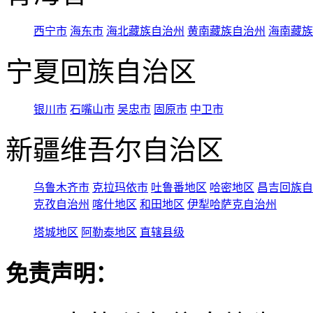
西宁市
海东市
海北藏族自治州
黄南藏族自治州
海南藏族
宁夏回族自治区
银川市
石嘴山市
吴忠市
固原市
中卫市
新疆维吾尔自治区
乌鲁木齐市
克拉玛依市
吐鲁番地区
哈密地区
昌吉回族自
克孜自治州
喀什地区
和田地区
伊犁哈萨克自治州
塔城地区
阿勒泰地区
直辖县级
免责声明：