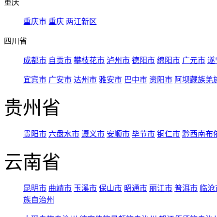
重庆
重庆市
重庆
两江新区
四川省
成都市
自贡市
攀枝花市
泸州市
德阳市
绵阳市
广元市
遂
宜宾市
广安市
达州市
雅安市
巴中市
资阳市
阿坝藏族羌
贵州省
贵阳市
六盘水市
遵义市
安顺市
毕节市
铜仁市
黔西南布
云南省
昆明市
曲靖市
玉溪市
保山市
昭通市
丽江市
普洱市
临沧
族自治州