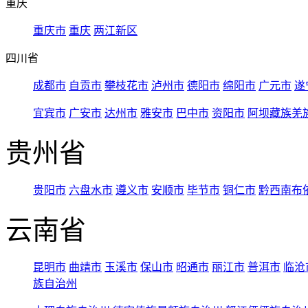
重庆
重庆市
重庆
两江新区
四川省
成都市
自贡市
攀枝花市
泸州市
德阳市
绵阳市
广元市
遂
宜宾市
广安市
达州市
雅安市
巴中市
资阳市
阿坝藏族羌
贵州省
贵阳市
六盘水市
遵义市
安顺市
毕节市
铜仁市
黔西南布
云南省
昆明市
曲靖市
玉溪市
保山市
昭通市
丽江市
普洱市
临沧
族自治州