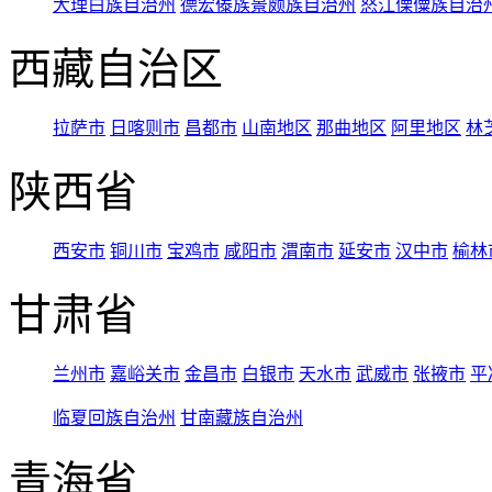
大理白族自治州
德宏傣族景颇族自治州
怒江傈僳族自治
西藏自治区
拉萨市
日喀则市
昌都市
山南地区
那曲地区
阿里地区
林
陕西省
西安市
铜川市
宝鸡市
咸阳市
渭南市
延安市
汉中市
榆林
甘肃省
兰州市
嘉峪关市
金昌市
白银市
天水市
武威市
张掖市
平
临夏回族自治州
甘南藏族自治州
青海省