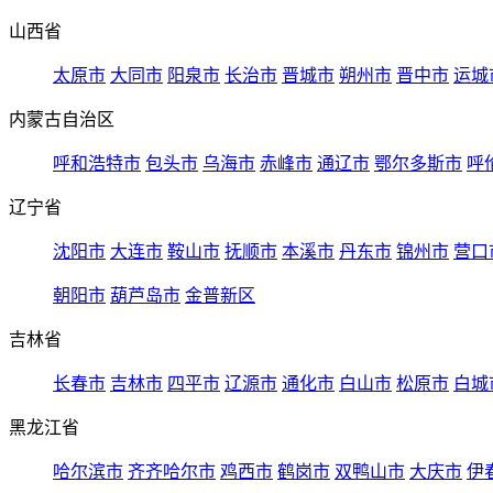
山西省
太原市
大同市
阳泉市
长治市
晋城市
朔州市
晋中市
运城
内蒙古自治区
呼和浩特市
包头市
乌海市
赤峰市
通辽市
鄂尔多斯市
呼
辽宁省
沈阳市
大连市
鞍山市
抚顺市
本溪市
丹东市
锦州市
营口
朝阳市
葫芦岛市
金普新区
吉林省
长春市
吉林市
四平市
辽源市
通化市
白山市
松原市
白城
黑龙江省
哈尔滨市
齐齐哈尔市
鸡西市
鹤岗市
双鸭山市
大庆市
伊