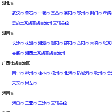
湖北省
武汉市
黄石市
十堰市
宜昌市
襄阳市
鄂州市
荆门市
孝感
恩施土家族苗族自治州
直辖县级
湖南省
长沙市
株洲市
湘潭市
衡阳市
邵阳市
岳阳市
常德市
张家
娄底市
湘西土家族苗族自治州
广西壮族自治区
南宁市
柳州市
桂林市
梧州市
北海市
防城港市
钦州市
贵
来宾市
崇左市
海南省
海口市
三亚市
三沙市
直辖县级