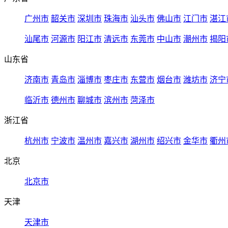
广州市
韶关市
深圳市
珠海市
汕头市
佛山市
江门市
湛江
汕尾市
河源市
阳江市
清远市
东莞市
中山市
潮州市
揭阳
山东省
济南市
青岛市
淄博市
枣庄市
东营市
烟台市
潍坊市
济宁
临沂市
德州市
聊城市
滨州市
菏泽市
浙江省
杭州市
宁波市
温州市
嘉兴市
湖州市
绍兴市
金华市
衢州
北京
北京市
天津
天津市