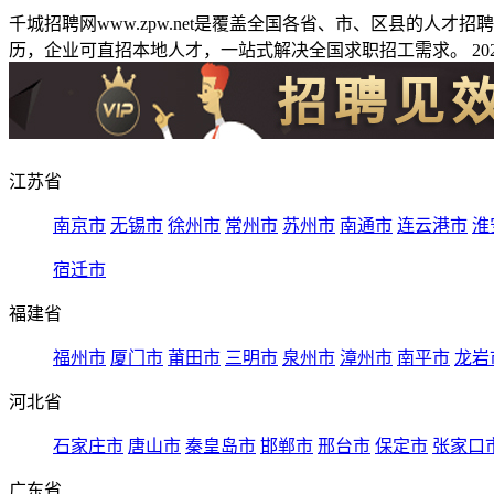
千城招聘网www.zpw.net是覆盖全国各省、市、区县的人
历，企业可直招本地人才，一站式解决全国求职招工需求。 2026
江苏省
南京市
无锡市
徐州市
常州市
苏州市
南通市
连云港市
淮
宿迁市
福建省
福州市
厦门市
莆田市
三明市
泉州市
漳州市
南平市
龙岩
河北省
石家庄市
唐山市
秦皇岛市
邯郸市
邢台市
保定市
张家口
广东省