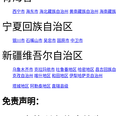
西宁市
海东市
海北藏族自治州
黄南藏族自治州
海南藏族
宁夏回族自治区
银川市
石嘴山市
吴忠市
固原市
中卫市
新疆维吾尔自治区
乌鲁木齐市
克拉玛依市
吐鲁番地区
哈密地区
昌吉回族自
克孜自治州
喀什地区
和田地区
伊犁哈萨克自治州
塔城地区
阿勒泰地区
直辖县级
免责声明：