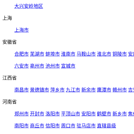
大兴安岭地区
上海
上海市
安徽省
合肥市
芜湖市
蚌埠市
淮南市
马鞍山市
淮北市
铜陵市
安
六安市
亳州市
池州市
宣城市
江西省
南昌市
景德镇市
萍乡市
九江市
新余市
鹰潭市
赣州市
吉
河南省
郑州市
开封市
洛阳市
平顶山市
安阳市
鹤壁市
新乡市
焦
南阳市
商丘市
信阳市
周口市
驻马店市
直辖县级