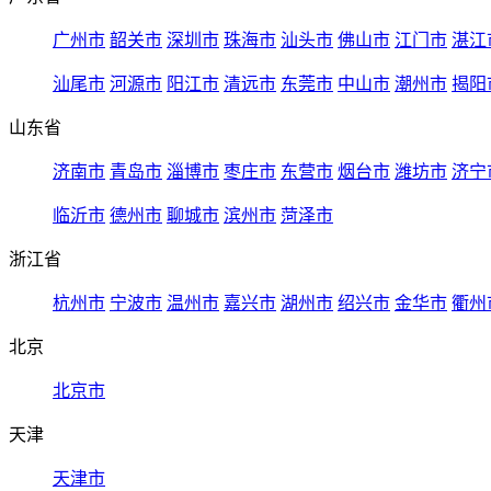
广州市
韶关市
深圳市
珠海市
汕头市
佛山市
江门市
湛江
汕尾市
河源市
阳江市
清远市
东莞市
中山市
潮州市
揭阳
山东省
济南市
青岛市
淄博市
枣庄市
东营市
烟台市
潍坊市
济宁
临沂市
德州市
聊城市
滨州市
菏泽市
浙江省
杭州市
宁波市
温州市
嘉兴市
湖州市
绍兴市
金华市
衢州
北京
北京市
天津
天津市