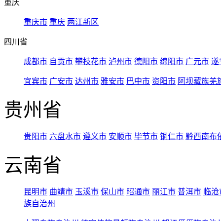
重庆
重庆市
重庆
两江新区
四川省
成都市
自贡市
攀枝花市
泸州市
德阳市
绵阳市
广元市
遂
宜宾市
广安市
达州市
雅安市
巴中市
资阳市
阿坝藏族羌
贵州省
贵阳市
六盘水市
遵义市
安顺市
毕节市
铜仁市
黔西南布
云南省
昆明市
曲靖市
玉溪市
保山市
昭通市
丽江市
普洱市
临沧
族自治州