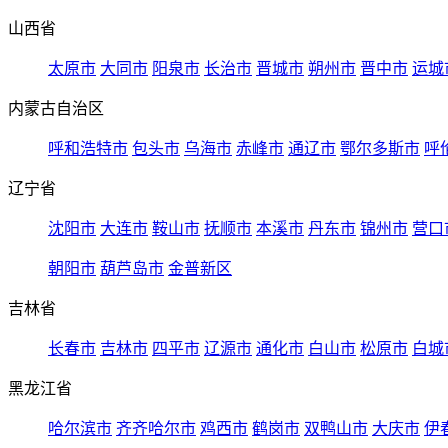
山西省
太原市
大同市
阳泉市
长治市
晋城市
朔州市
晋中市
运城
内蒙古自治区
呼和浩特市
包头市
乌海市
赤峰市
通辽市
鄂尔多斯市
呼
辽宁省
沈阳市
大连市
鞍山市
抚顺市
本溪市
丹东市
锦州市
营口
朝阳市
葫芦岛市
金普新区
吉林省
长春市
吉林市
四平市
辽源市
通化市
白山市
松原市
白城
黑龙江省
哈尔滨市
齐齐哈尔市
鸡西市
鹤岗市
双鸭山市
大庆市
伊