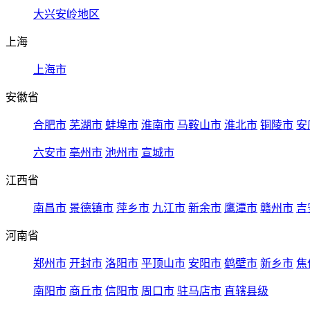
大兴安岭地区
上海
上海市
安徽省
合肥市
芜湖市
蚌埠市
淮南市
马鞍山市
淮北市
铜陵市
安
六安市
亳州市
池州市
宣城市
江西省
南昌市
景德镇市
萍乡市
九江市
新余市
鹰潭市
赣州市
吉
河南省
郑州市
开封市
洛阳市
平顶山市
安阳市
鹤壁市
新乡市
焦
南阳市
商丘市
信阳市
周口市
驻马店市
直辖县级