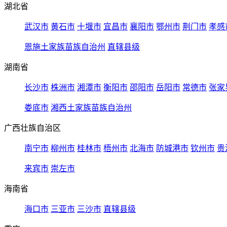
湖北省
武汉市
黄石市
十堰市
宜昌市
襄阳市
鄂州市
荆门市
孝感
恩施土家族苗族自治州
直辖县级
湖南省
长沙市
株洲市
湘潭市
衡阳市
邵阳市
岳阳市
常德市
张家
娄底市
湘西土家族苗族自治州
广西壮族自治区
南宁市
柳州市
桂林市
梧州市
北海市
防城港市
钦州市
贵
来宾市
崇左市
海南省
海口市
三亚市
三沙市
直辖县级