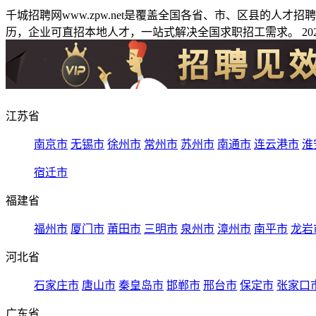
千城招聘网www.zpw.net是覆盖全国各省、市、区县的人
历，企业可直招本地人才，一站式解决全国求职招工需求。 2026
江苏省
南京市
无锡市
徐州市
常州市
苏州市
南通市
连云港市
淮
宿迁市
福建省
福州市
厦门市
莆田市
三明市
泉州市
漳州市
南平市
龙岩
河北省
石家庄市
唐山市
秦皇岛市
邯郸市
邢台市
保定市
张家口
广东省