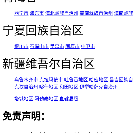
西宁市
海东市
海北藏族自治州
黄南藏族自治州
海南藏族
宁夏回族自治区
银川市
石嘴山市
吴忠市
固原市
中卫市
新疆维吾尔自治区
乌鲁木齐市
克拉玛依市
吐鲁番地区
哈密地区
昌吉回族自
克孜自治州
喀什地区
和田地区
伊犁哈萨克自治州
塔城地区
阿勒泰地区
直辖县级
免责声明：