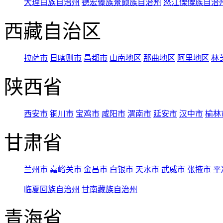
大理白族自治州
德宏傣族景颇族自治州
怒江傈僳族自治
西藏自治区
拉萨市
日喀则市
昌都市
山南地区
那曲地区
阿里地区
林
陕西省
西安市
铜川市
宝鸡市
咸阳市
渭南市
延安市
汉中市
榆林
甘肃省
兰州市
嘉峪关市
金昌市
白银市
天水市
武威市
张掖市
平
临夏回族自治州
甘南藏族自治州
青海省